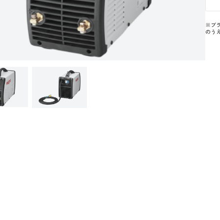
※ブ
のう