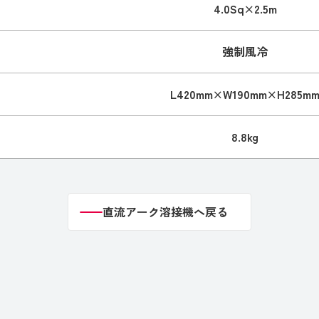
4.0Sq×2.5m
強制風冷
L420mm×W190mm×H285m
8.8kg
直流アーク溶接機へ戻る
直流アーク溶接機へ戻る