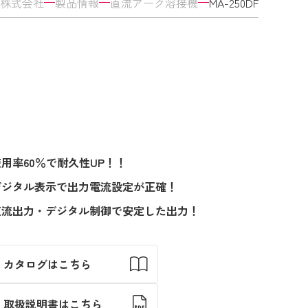
株式会社
製品情報
直流アーク溶接機
MA-250DF
使用率60％で耐久性UP！！
デジタル表示で出力電流設定が正確！
直流出力・デジタル制御で安定した出力！
カタログはこちら
取扱説明書はこちら