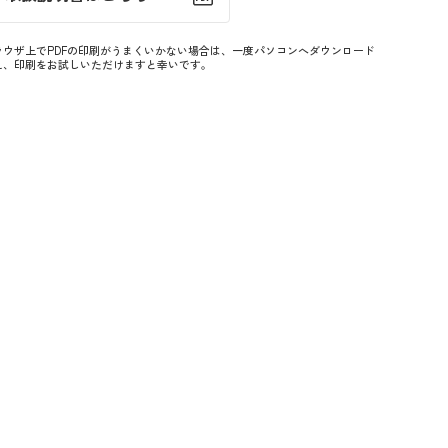
ラウザ上でPDFの印刷がうまくいかない場合は、一度パソコンへダウンロード
え、印刷をお試しいただけますと幸いです。