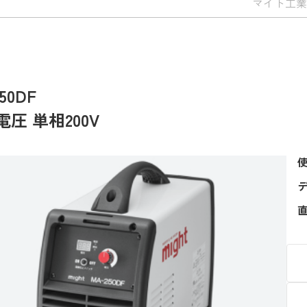
マイト工業
50DF
圧 単相200V