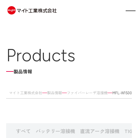
製品情報
Products
会社案内
事業内容
製品情報
展示会情報
マイト工業株式会社
製品情報
ファイバーレーザ溶接機
MFL-W1500
お知らせ
採用情報
すべて
バッテリー溶接機
直流アーク溶接機
TIG
お問い合わせ