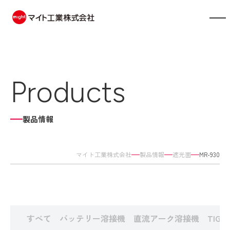
製品情報
Products
会社案内
事業内容
製品情報
展示会情報
マイト工業株式会社
製品情報
遮光面
MR-930
お知らせ
採用情報
すべて
バッテリー溶接機
直流アーク溶接機
TIG
お問い合わせ