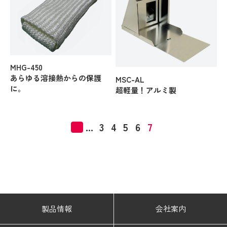
MHG-450
あらゆる溶接熱からの保護
MSC-AL
に。
超軽量！アルミ製
«
...
3
4
5
6
7
製品情報
会社案内