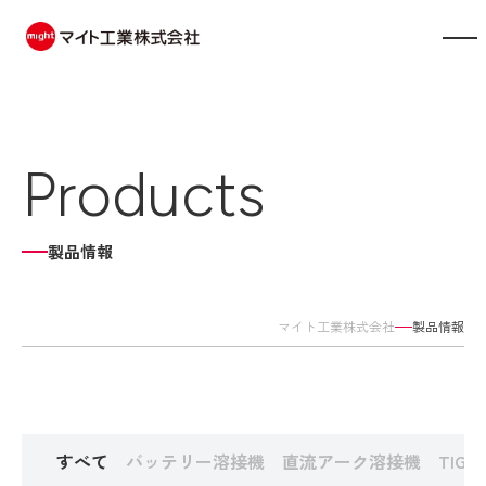
製品情報
Products
会社案内
事業内容
製品情報
展示会情報
マイト工業株式会社
製品情報
お知らせ
採用情報
すべて
バッテリー溶接機
直流アーク溶接機
TIG
お問い合わせ