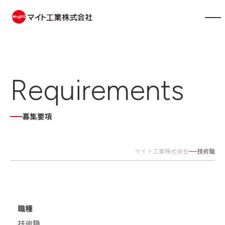
製品情報
Requirements
会社案内
事業内容
募集要項
展示会情報
マイト工業株式会社
技術職
お知らせ
採用情報
職種
お問い合わせ
技術職