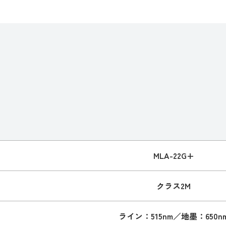
MLA-22G+
クラス2M
ライン：515nm／地墨：650n