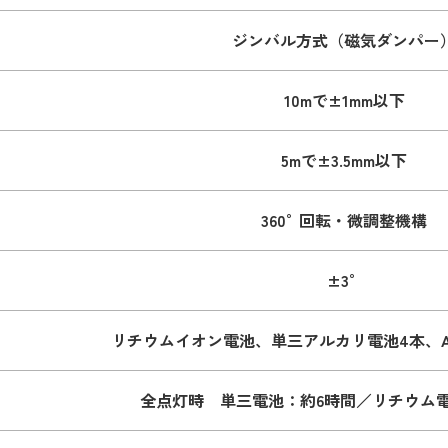
ジンバル方式（磁気ダンパー
10mで±1mm以下
5mで±3.5mm以下
360°回転・微調整機構
±3°
リチウムイオン電池、単三アルカリ電池4本、AC
全点灯時 単三電池：約6時間／リチウム電