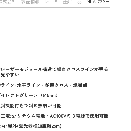
株式会社
製品情報
レーザー墨出し器
MLA-22G+
新レーザーモジュール構造で鉛直クロスラインが明る
く見やすい
縦ライン･水平ライン・鉛直クロス・地墨点
イレクトグリーン（515nm）
傾斜機能付きで斜め照射が可能
単三電池･リチウム電池・AC100Vの３電源で使用可能
内･屋外(受光器検知距離25m)