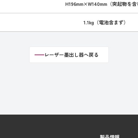
H196mm×W140mm（突起物を
1.1kg（電池含まず）
レーザー墨出し器へ戻る
レーザー墨出し器へ戻る
製品情報