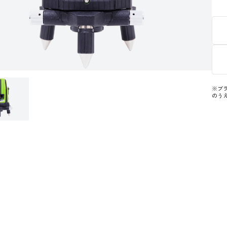
※ブ
のう